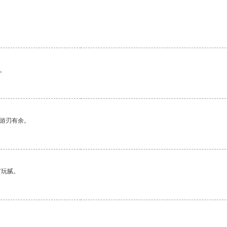
。
中游刃有余。
有玩腻。