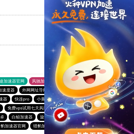
支持
[0]
反对
[0]
支持
[0]
反对
[0]
途加速器官网
风驰加速器
旋风加速器
加速度器
外网网址导航
软件中心
雷霆加速
狂飙加速器
速器
快连pro
小黄鸭加速器
快橙加速器
免费vps试用七天风驰
Sockboom
快连加速器app
卓
白鲸加速器
旋风加速度器
黑洞官方加速器
outline
猎豹加速器官网
猎豹加速器
猎豹加速器
纸飞机加速器