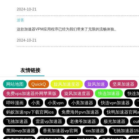
2024-10-21
游客
这款加速器VPM应用程序已经为我们带来了无限的流畅体验。
2024-10-21
友情链接
网站地图
QuickQ
旋风加速度器
旋风加速
坚果加速器
免费vps加速器外网苹果版
旋风加速度器
快连加速器
快连
哔咔漫画
小美
小美vpn
小美加速器
快连vρn加速器
蚂蚁加速npv下载官网ios
免费海外pvn加速器
快鸭加速器官网a
飞驰加速器
雷霆vp加速器
老佛爷加速器
极光加速器
out
黑洞nvp加速器
香蕉加速器vp官网
ios加速器
飞驰加速器1