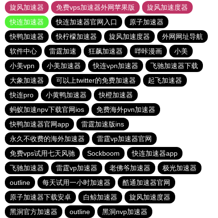
旋风加速器
免费vps加速器外网苹果版
旋风加速度器
快连加速器
快连加速器官网入口
原子加速器
快鸭加速器
快柠檬加速器
旋风加速度器
外网网址导航
软件中心
雷霆加速
狂飙加速器
哔咔漫画
小美
小美vpn
小美加速器
快连vρn加速器
飞驰加速器下载
大象加速器
可以上twitter的免费加速器
起飞加速器
快连pro
小黄鸭加速器
快橙加速器
蚂蚁加速npv下载官网ios
免费海外pvn加速器
快鸭加速器官网app
雷霆加速版ins
永久不收费的海外加速器
雷霆vp加速器官网
免费vps试用七天风驰
Sockboom
快连加速器app
飞驰加速器
雷霆vp加速器
老佛爷加速器
极光加速器
outline
每天试用一小时加速器
酷通加速器官网
原子加速器下载安卓
白鲸加速器
旋风加速度器
黑洞官方加速器
outline
黑洞nvp加速器