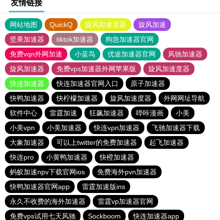
友情链接
网站地图
QuickQ
旋风加速度器
旋风加速
坚果加速器
tiktok加速器
狗急加速器官网
免费vqn外网加速
小蓝鸟
优途加速器官网
风驰加速器
旋风加速器
免费vps加速器外网苹果版
旋风加速度器
快连加速器
快连加速器官网入口
原子加速器
快鸭加速器
快柠檬加速器
旋风加速度器
外网网址导航
软件中心
雷霆加速
狂飙加速器
哔咔漫画
小美
小美vpn
小美加速器
快连vρn加速器
飞驰加速器下载
大象加速器
可以上twitter的免费加速器
起飞加速器
快连pro
小黄鸭加速器
快橙加速器
蚂蚁加速npv下载官网ios
免费海外pvn加速器
快鸭加速器官网app
雷霆加速版ins
永久不收费的海外加速器
雷霆vp加速器官网
免费vps试用七天风驰
Sockboom
快连加速器app