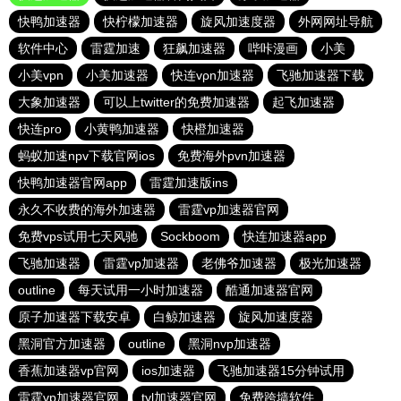
快鸭加速器
快柠檬加速器
旋风加速度器
外网网址导航
软件中心
雷霆加速
狂飙加速器
哔咔漫画
小美
小美vpn
小美加速器
快连vρn加速器
飞驰加速器下载
大象加速器
可以上twitter的免费加速器
起飞加速器
快连pro
小黄鸭加速器
快橙加速器
蚂蚁加速npv下载官网ios
免费海外pvn加速器
快鸭加速器官网app
雷霆加速版ins
永久不收费的海外加速器
雷霆vp加速器官网
免费vps试用七天风驰
Sockboom
快连加速器app
飞驰加速器
雷霆vp加速器
老佛爷加速器
极光加速器
outline
每天试用一小时加速器
酷通加速器官网
原子加速器下载安卓
白鲸加速器
旋风加速度器
黑洞官方加速器
outline
黑洞nvp加速器
香蕉加速器vp官网
ios加速器
飞驰加速器15分钟试用
雷霆vp加速器官网
tyl加速器官网
免费跨墙软件