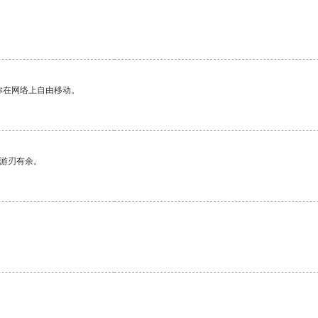
你在网络上自由移动。
中游刃有余。
。